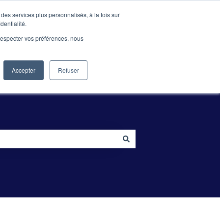
Contactez-nous !
des services plus personnalisés, à la fois sur
dentialité.
e respecter vos préférences, nous
ation
Blog
Entreprise
Accéder au site lesmots.co
Accepter
Refuser