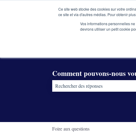
Français
Afficher le sous-menu pour les traductions
Ce site web stocke des cookies sur votre ordina
ce site et via d'autres médias. Pour obtenir plus
Vos informations personnelles ne f
devrons utiliser un petit cookie 
Comment pouvons-nous vou
Il n'y a aucune suggestion car le champ d
Foire aux questions